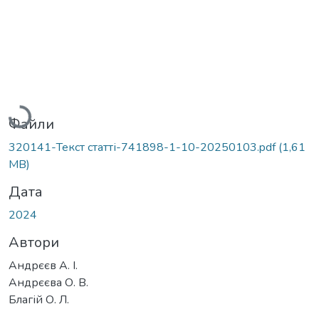
Вантажиться...
Файли
320141-Текст статті-741898-1-10-20250103.pdf
(1,61
MB)
Дата
2024
Автори
Андрєєв А. І.
Андрєєва О. В.
Благій О. Л.