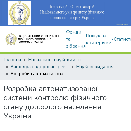
Фонди
Пошук за
та
Статист
критеріями
зібрання
Головна
Навчально-науковий інститут здоров'я, реабілітації та фізичного виховання
Кафедра оздоровчо-рекреаційної рухової активності
Наукові видання
Розробка автоматизованої системи контролю фізичного стану дорослого населення України
Розробка автоматизованої
системи контролю фізичного
стану дорослого населення
України