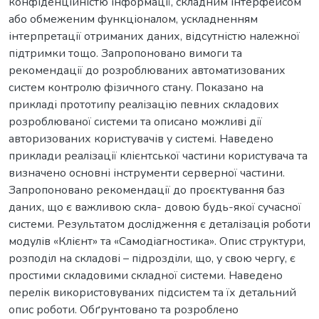
конфіденційністю інформації, складним інтерфейсом
або обмеженим функціоналом, ускладненням
інтерпретації отриманих даних, відсутністю належної
підтримки тощо. Запропоновано вимоги та
рекомендації до розроблюваних автоматизованих
систем контролю фізичного стану. Показано на
прикладі прототипу реалізацію певних складових
розроблюваної системи та описано можливі дії
авторизованих користувачів у системі. Наведено
приклади реалізації клієнтської частини користувача та
визначено основні інструменти серверної частини.
Запропоновано рекомендації до проєктування баз
даних, що є важливою скла- довою будь-якої сучасної
системи. Результатом дослідження є деталізація роботи
модулів «Клієнт» та «Самодіагностика». Опис структури,
розподіл на складові – підрозділи, що, у свою чергу, є
простими складовими складної системи. Наведено
перелік використовуваних підсистем та їх детальний
опис роботи. Обґрунтовано та розроблено