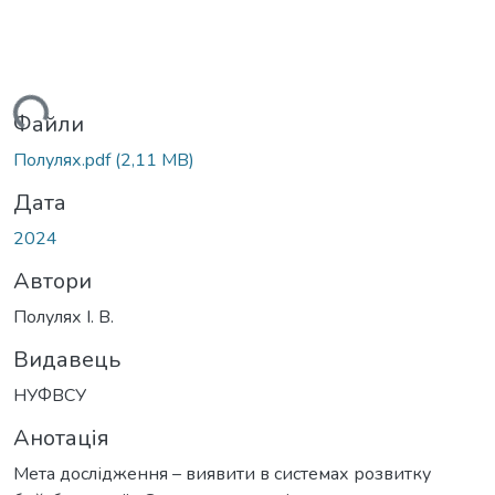
житься...
Файли
Полулях.pdf
(2,11 MB)
Дата
2024
Автори
Полулях І. В.
Видавець
НУФВСУ
Анотація
Мета дослідження – виявити в системах розвитку