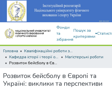
Фонди
Пошук за
та
Статист
критеріями
зібрання
Головна
Кваліфікаційні роботи здобувачів вищої освіти
Кафедра історії і теорії олімпійського спорту
Магістерські роботи
Розвиток бейсболу в Європі та Україні: виклики та перспективи
Розвиток бейсболу в Європі та
Україні: виклики та перспективи