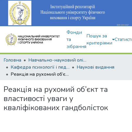
Фонди
Пошук за
та
Статист
критеріями
зібрання
Головна
Навчально-науковий олімпійський інститут
Кафедра психології і педагогіки
Наукові видання
Реакція на рухомий об’єкт та властивості уваги у кваліфікованих гандболісток
Реакція на рухомий об’єкт та
властивості уваги у
кваліфікованих гандболісток