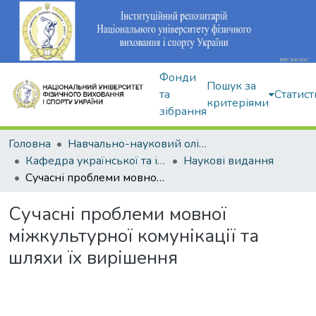
Фонди
Пошук за
та
Статист
критеріями
зібрання
Головна
Навчально-науковий олімпійський інститут
Кафедра української та іноземної мов
Наукові видання
Сучасні проблеми мовної міжкультурної комунікації та шляхи їх вирішення
Сучасні проблеми мовної
міжкультурної комунікації та
шляхи їх вирішення