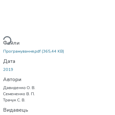
ться...
Файли
Програмування.pdf
(365,44 KB)
Дата
2019
Автори
Давиденко О. В.
Семененко В. П.
Трачук С. В.
Видавець