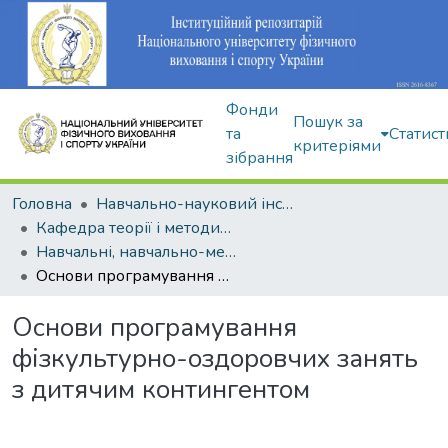
Фонди
Пошук за
та
Статист
критеріями
зібрання
Головна
Навчально-науковий інститут здоров'я, реабілітації та фізичного виховання
Кафедра теорії і методики фізичного виховання
Навчальні, навчально-методичні видання
Основи програмування фізкультурно-оздоровчих занять з дитячим контингентом
Основи програмування
фізкультурно-оздоровчих занять
з дитячим контингентом