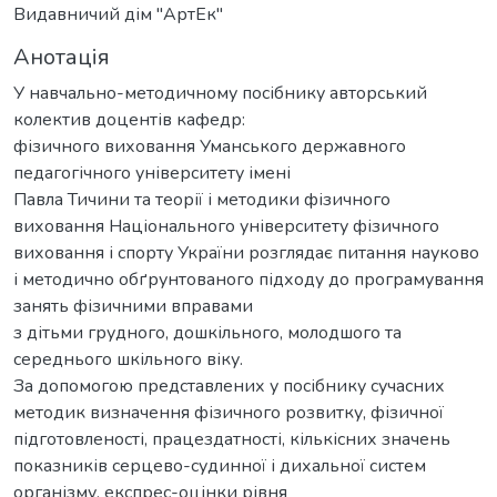
Видавничий дім "АртЕк"
Анотація
У навчально-методичному посібнику авторський
колектив доцентів кафедр:
фізичного виховання Уманського державного
педагогічного університету імені
Павла Тичини та теорії і методики фізичного
виховання Національного університету фізичного
виховання і спорту України розглядає питання науково
і методично обґрунтованого підходу до програмування
занять фізичними вправами
з дітьми грудного, дошкільного, молодшого та
середнього шкільного віку.
За допомогою представлених у посібнику сучасних
методик визначення фізичного розвитку, фізичної
підготовленості, працездатності, кількісних значень
показників серцево-судинної і дихальної систем
організму, експрес-оцінки рівня