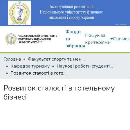
Фонди
Пошук за
та
Статист
критеріями
зібрання
Головна
Факультет спорту та менеджменту
Кафедра туризму
Наукові роботи студентів і аспірантів
Розвиток сталості в готельному бізнесі
Розвиток сталості в готельному
бізнесі