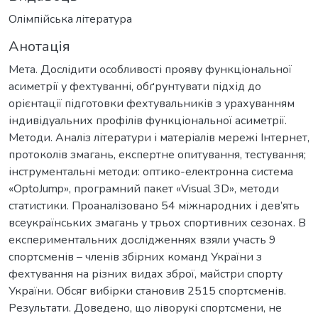
Олімпійська література
Анотація
Мета. Дослідити особливості прояву функціональної
асиметрії у фехтуванні, обґрунтувати підхід до
орієнтації підготовки фехтувальників з урахуванням
індивідуальних профілів функціональної асиметрії.
Методи. Аналіз літератури і матеріалів мережі Інтернет,
протоколів змагань, експертне опитування, тестування;
інструментальні методи: оптико-електронна система
«OptoJump», програмний пакет «Visual 3D», методи
статистики. Проаналізовано 54 міжнародних і дев’ять
всеукраїнських змагань у трьох спортивних сезонах. В
експериментальних дослідженнях взяли участь 9
спортсменів – членів збірних команд України з
фехтування на різних видах зброї, майстри спорту
України. Обсяг вибірки становив 2515 спортсменів.
Результати. Доведено, що ліворукі спортсмени, не