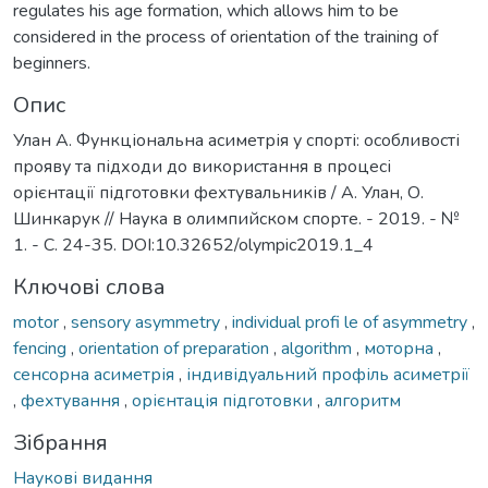
regulates his age formation, which allows him to be
considered in the process of orientation of the training of
beginners.
Опис
Улан А. Функціональна асиметрія у спорті: особливості
прояву та підходи до використання в процесі
орієнтації підготовки фехтувальників / А. Улан, О.
Шинкарук // Наука в олимпийском спорте. - 2019. - №
1. - С. 24-35. DOI:10.32652/olympic2019.1_4
Ключові слова
motor
,
sensory asymmetry
,
individual profi le of asymmetry
,
fencing
,
orientation of preparation
,
algorithm
,
моторна
,
сенсорна асиметрія
,
індивідуальний профіль асиметрії
,
фехтування
,
орієнтація підготовки
,
алгоритм
Зібрання
Наукові видання