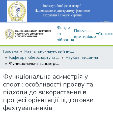
Фонди
Пошук за
та
Статист
критеріями
зібрання
Головна
Навчально-науковий інститут здоров'я, реабілітації та фізичного виховання
Кафедра кіберспорту та інформаційних технологій
Наукові видання
Функціональна асиметрія у спорті: особливості прояву та підходи до використання в процесі орієнтації підготовки фехтувальників
Функціональна асиметрія у
спорті: особливості прояву та
підходи до використання в
процесі орієнтації підготовки
фехтувальників