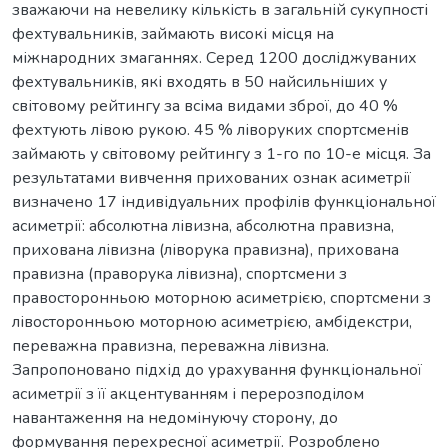
зважаючи на невелику кількість в загальній сукупності
фехтувальників, займають високі місця на
міжнародних змаганнях. Серед 1200 досліджуваних
фехтувальників, які входять в 50 найсильніших у
світовому рейтингу за всіма видами зброї, до 40 %
фехтують лівою рукою. 45 % ліворуких спортсменів
займають у світовому рейтингу з 1-го по 10-е місця. За
результатами вивчення прихованих ознак асиметрії
визначено 17 індивідуальних профілів функціональної
асиметрії: абсолютна лівизна, абсолютна правизна,
прихована лівизна (ліворука правизна), прихована
правизна (праворука лівизна), спортсмени з
правосторонньою моторною асиметрією, спортсмени з
лівосторонньою моторною асиметрією, амбідекстри,
переважна правизна, переважна лівизна.
Запропоновано підхід до урахування функціональної
асиметрії з її акцентуванням і перерозподілом
навантаження на недомінуючу сторону, до
формування перехресної асиметрії. Розроблено