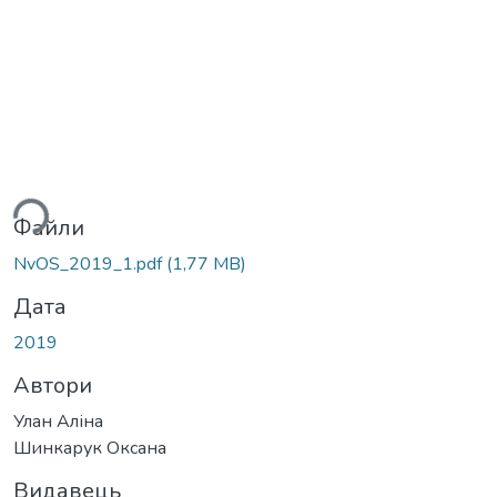
житься...
Файли
NvOS_2019_1.pdf
(1,77 MB)
Дата
2019
Автори
Улан Аліна
Шинкарук Оксана
Видавець