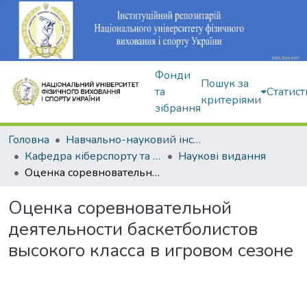
Фонди
Пошук за
та
Статист
критеріями
зібрання
Головна
Навчально-науковий інститут здоров'я, реабілітації та фізичного виховання
Кафедра кіберспорту та інформаційних технологій
Наукові видання
Оценка соревновательной деятельности баскетболистов высокого класса в игровом сезоне
Оценка соревновательной
деятельности баскетболистов
высокого класса в игровом сезоне