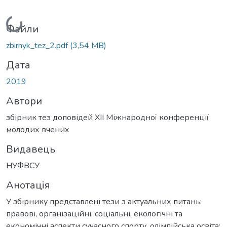
Вантажиться...
Файли
zbirnyk_tez_2.pdf
(3,54 MB)
Дата
2019
Автори
збірник тез доповідей XII Міжнародної конференції
молодих вчених
Видавець
НУФВСУ
Анотація
У збірнику представлені тези з актуальних питань:
правові, організаційні, соціальні, екологічні та
економічні аспекти сучасного спорту, олімпійська освіта: