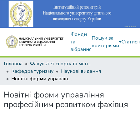
Фонди
Пошук за
та
Статист
критеріями
зібрання
Головна
Факультет спорту та менеджменту
Кафедра туризму
Наукові видання
Новітні форми управління професійним розвитком фахівця
Новітні форми управління
професійним розвитком фахівця