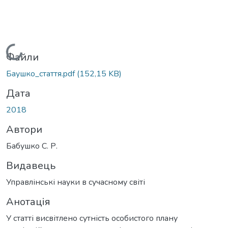
Вантажиться...
Файли
Баушко_стаття.pdf
(152,15 KB)
Дата
2018
Автори
Бабушко С. Р.
Видавець
Управлінські науки в сучасному світі
Анотація
У статті висвітлено сутність особистого плану