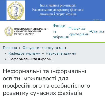
Фонди
Пошук за
та
Статист
критеріями
зібрання
Головна
Факультет спорту та менеджменту
Кафедра туризму
Наукові видання
Неформальні та інформальні освітні можливості для професійного та особистісного розвитку сучасних фахівців
Неформальні та інформальні
освітні можливості для
професійного та особистісного
розвитку сучасних фахівців