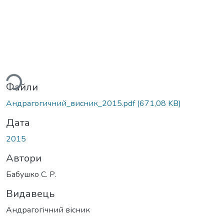
ься...
Файли
Андрагогичний_висник_2015.pdf
(671,08 KB)
Дата
2015
Автори
Бабушко С. Р.
Видавець
Андрагогічний вісник