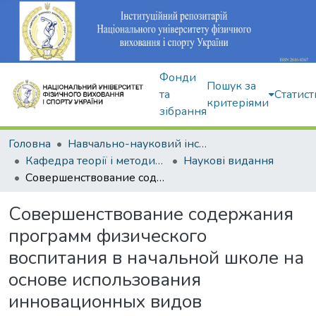
Фонди
Пошук за
та
Статист
критеріями
зібрання
Головна
Навчально-науковий інститут здоров'я, реабілітації та фізичного виховання
Кафедра теорії і методики фізичного виховання
Наукові видання
Совершенствование содержания программ физического воспитания в начальной школе на основе использования инновационных видов двигательной активности
Совершенствование содержания
программ физического
воспитания в начальной школе на
основе использования
инновационных видов