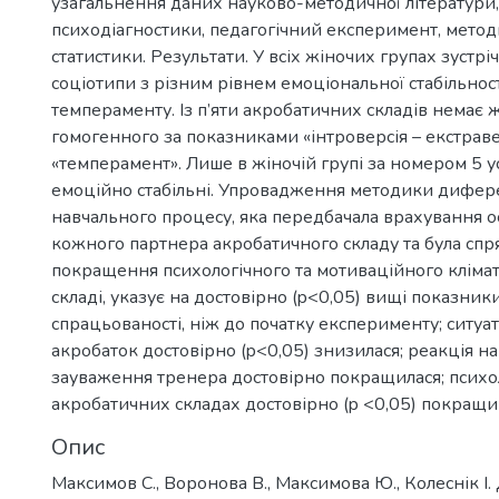
узагальнення даних науково-методичної літератури
психодіагностики, педагогічний експеримент, метод
статистики. Результати. У всіх жіночих групах зустрі
соціотипи з різним рівнем емоціональної стабільност
темпераменту. Із п’яти акробатичних складів немає
гомогенного за показниками «інтроверсія – екстраве
«темперамент». Лише в жіночій групі за номером 5 у
емоційно стабільні. Упровадження методики дифере
навчального процесу, яка передбачала врахування 
кожного партнера акробатичного складу та була спр
покращення психологічного та мотиваційного кліма
складі, указує на достовірно (p<0,05) вищі показники
спрацьованості, ніж до початку експерименту; ситуа
акробаток достовірно (p<0,05) знизилася; реакція на
зауваження тренера достовірно покращилася; психол
акробатичних складах достовірно (p <0,05) покращи
Опис
Максимов С., Воронова В., Максимова Ю., Колеснік І