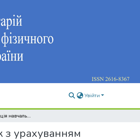
Увійти
Диференціація навчального процесу акробаток з урахуванням їхніх особистісних характеристик (на прикладі жіночих груп)
к з урахуванням