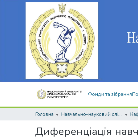
Фонди та зібрання
По
Головна
Навчально-науковий олімпійський інститут
Диференціація навч