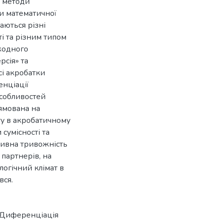
, методи
и математичної
чаються різні
і та різним типом
 жодного
рсія» та
сі акробатки
нціації
особливостей
ямована на
ту в акробатичному
 сумісності та
тивна тривожність
 партнерів, на
огічний клімат в
вся.
. Диференціація