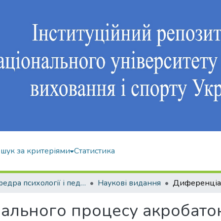
шук за критеріями
Статистика
Кафедра психології і педагогіки
Наукові видання
ального процесу акробато