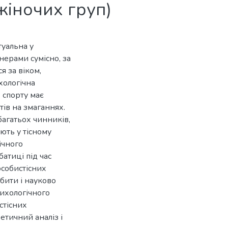
жіночих груп)
уальна у
нерами сумісно, за
я за віком,
хологічна
х спорту має
ів на змаганнях.
багатьох чинників,
ають у тісному
ічного
атиці під час
особистісних
бити і науково
ихологічного
стісних
етичний аналіз і