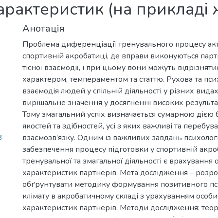
характеристик (на прикладі 
Анотація
Проблема диференціації тренувального процесу акт
спортивній акробатиці, де вправи виконуються парт
тісної взаємодії, і при цьому вони можуть відрізнятис
характером, темпераментом та статтю. Рухова та пси
взаємодія людей у спільній діяльності у різних вида
вирішальне значення у досягненні високих результат
Тому змагальний успіх визначається сумарною дією 
якостей та здібностей, усі з яких важливі та перебув
3
взаємозв’язку. Одним із важливих завдань психолог
забезпечення процесу підготовки у спортивній акроб
тренувальної та змагальної діяльності є врахування 
характеристик партнерів. Мета дослідження – розро
обґрунтувати методику формування позитивного пс
клімату в акробатичному складі з урахуванням особи
характеристик партнерів. Методи дослідження: теор