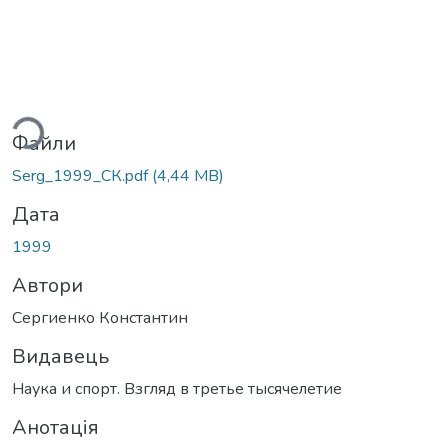
ься...
Файли
Serg_1999_СК.pdf
(4,44 MB)
Дата
1999
Автори
Сергиенко Константин
Видавець
Наука и спорт. Взгляд в третье тысячелетие
Анотація