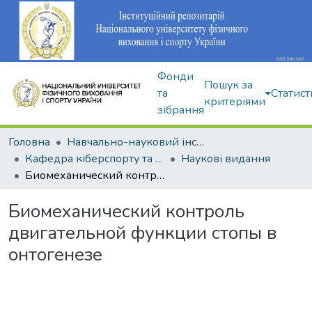
Фонди
Пошук за
та
Статист
критеріями
зібрання
Головна
Навчально-науковий інститут здоров'я, реабілітації та фізичного виховання
Кафедра кіберспорту та інформаційних технологій
Наукові видання
Биомеханический контроль двигательной функции стопы в онтогенезе
Биомеханический контроль
двигательной функции стопы в
онтогенезе