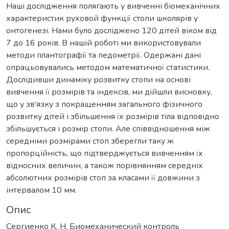
Наші дослідження полягають у вивченні біомеханічних
характеристик руховой функції стопи школярів у
онтогенезі. Нами було досліджено 120 дітей віком від
7 до 16 років. В нашій роботі ми використовували
методи плантографії та педометрії. Одержані дані
опрацьовувались методом математичної статистики.
Дослідивши динаміку розвитку стопи на основі
вивчення її розмірів та індексів, ми дійшли висновку,
що у зв’язку з покращенням загального фізичного
розвитку дітей і збільшення їх розмірів тіла відповідно
збільшується і розмір стопи. Але співвідношення між
середніми розмірами стоп зберегли таку ж
пропорційність, що підтверджується вивченням їх
відносних величин, а також порівнянням середніх
абсолютних розмірів стоп за класами її довжини з
інтервалом 10 мм.
Опис
Сергиенко К. Н. Биомеханический контроль