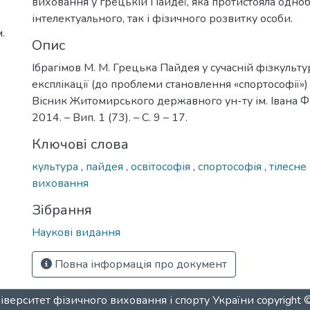
виховання у грецькій Пайдеї, яка протистояла одноб
інтелектуального, так і фізичного розвитку особи.
.
Опис
Ібрагімов М. М. Грецька Пайдея у сучасній фізкульт
експлікації (до проблеми становлення «спортософії») /
Вісник Житомирського державного ун-ту ім. Івана Ф
2014. – Вип. 1 (73). – С. 9 – 17.
Ключові слова
культура
,
пайдея
,
освітософія
,
спортософія
,
тілесне
виховання
Зібрання
Наукові видання
Повна інформація про документ
верситет фізичного виховання і спорту України
copyright