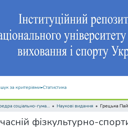
шук за критеріями
Статистика
Кафедра соціально-гуманітарних дисциплін
Наукові видання
часній фізкультурно-спорти