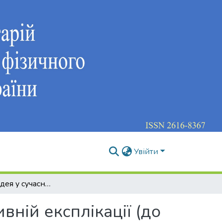
Увійти
Грецька Пайдея у сучасній фізкультурно-спортивній експлікації (до проблеми становлення "спортософії")
вній експлікації (до