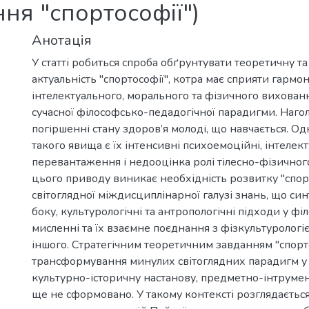
ня "спортософії")
Анотація
У статті робиться спроба обґрунтувати теоретичну т
актуальність ''спортософії'', котра має сприяти гармон
інтелектуального, морального та фізичного вихованн
сучасної філософсько-педадогічної парадигми. Наго
погіршенні стану здоров’я молоді, що навчається. Од
такого явища є їх інтенсивні психоемоційні, інтелект
перевантаження і недооцінка ролі тілесно-фізичног
цього приводу виникає необхідність розвитку ''спорт
світоглядної міждисциплінарної галузі знань, що син
боку, культурологічні та антропологічні підходи у ф
мисленні та їх взаємне поєднання з фізкультурологіє
іншого. Стратегічним теоретичним завданням ''спорто
трансформування минулих світоглядних парадигм у 
культурно-історичну настанову, предметно-інтрумен
ще не сформовано. У такому контексті розглядаєтьс