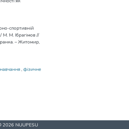
ічності як
урно-спортивній
 М. М. Ібрагімов //
ранка. – Житомир,
 навчання
,
фізичне
 © 2026
NUUPESU