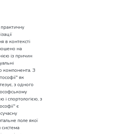
а практичну
ізації
я в контексті
лошено на
нією із причин
уальні
о компонента. З
ософії'' як
тезує, з одного
ілософському
ю і спортологією, з
софії'' є
сучасну
тальне поле якої
я система