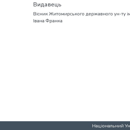
Видавець
Вісник Житомирського державного ун-ту ім
Івана Франка
Національний Уні