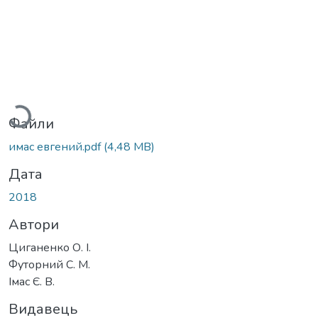
антажиться...
Файли
имас евгений.pdf
(4,48 MB)
Дата
2018
Автори
Циганенко О. І.
Футорний С. М.
Імас Є. В.
Видавець