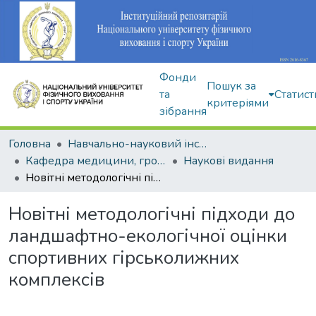
Фонди
Пошук за
та
Статист
критеріями
зібрання
Головна
Навчально-науковий інститут здоров'я, реабілітації та фізичного виховання
Кафедра медицини, громадського здоров'я та екології спорту
Наукові видання
Новітні методологічні підходи до ландшафтно-екологічної оцінки спортивних гірськолижних комплексів
Новітні методологічні підходи до
ландшафтно-екологічної оцінки
спортивних гірськолижних
комплексів