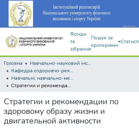
Фонди
Пошук за
та
Статист
критеріями
зібрання
Головна
Навчально-науковий інститут здоров'я, реабілітації та фізичного виховання
Кафедра оздоровчо-рекреаційної рухової активності
Навчальні, навчально-методичні видання
Стратегии и рекомендации по здоровому образу жизни и двигательной активности
Стратегии и рекомендации по
здоровому образу жизни и
двигательной активности