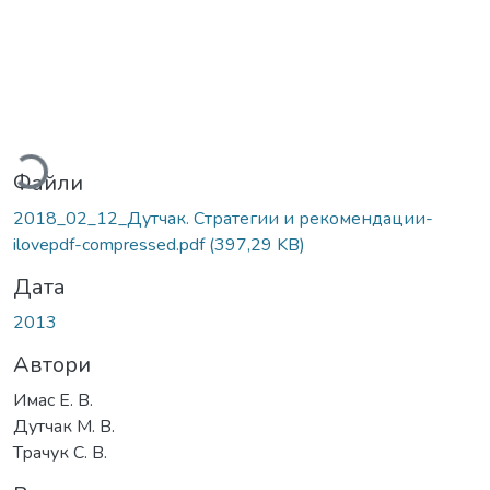
житься...
Файли
2018_02_12_Дутчак. Стратегии и рекомендации-
ilovepdf-compressed.pdf
(397,29 KB)
Дата
2013
Автори
Имас Е. В.
Дутчак М. В.
Трачук С. В.