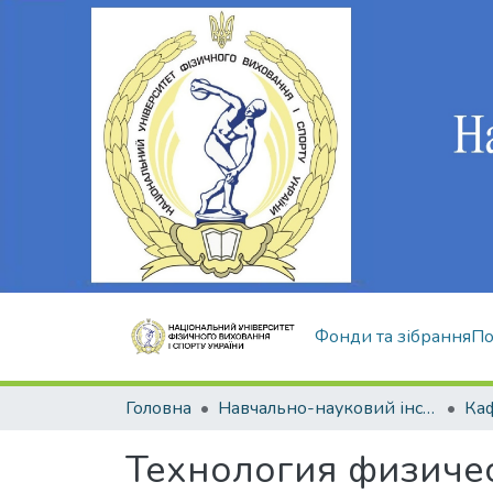
Фонди та зібрання
По
Головна
Навчально-науковий інститут здоров'я, реабілітації та фізичного виховання
Технология физиче