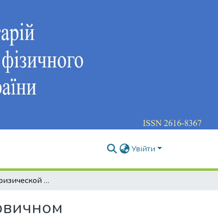
Увійти
Технология физической реабилитации при первичном конституционально-экзогенном ожирении у подростков
рвичном