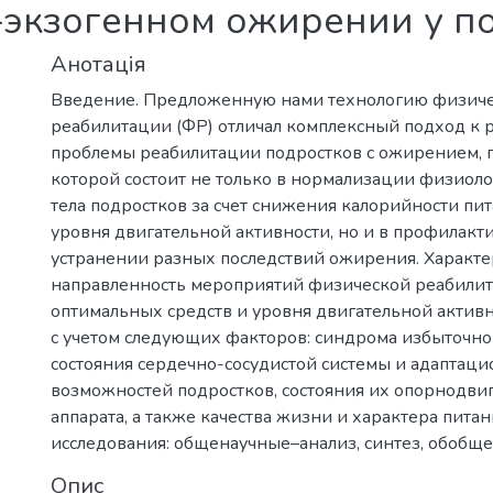
-экзогенном ожирении у п
Анотація
Введение. Предложенную нами технологию физич
реабилитации (ФР) отличал комплексный подход к
проблемы реабилитации подростков с ожирением, г
которой состоит не только в нормализации физиол
тела подростков за счет снижения калорийности пи
уровня двигательной активности, но и в профилакти
устранении разных последствий ожирения. Характе
направленность мероприятий физической реабилит
)
оптимальных средств и уровня двигательной актив
с учетом следующих факторов: синдрома избыточной
состояния сердечно-сосудистой системы и адаптац
возможностей подростков, состояния их опорнодви
аппарата, а также качества жизни и характера пита
исследования: общенаучные–анализ, синтез, обобще
Опис