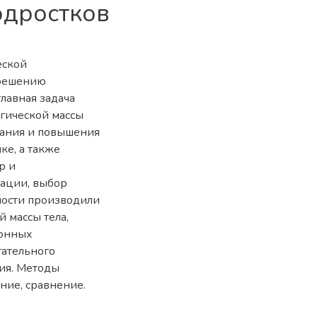
одростков
еской
 решению
лавная задача
огической массы
тания и повышения
ке, а также
р и
ации, выбор
ности производили
 массы тела,
ионных
гательного
ния. Методы
ние, сравнение.