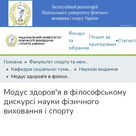
Фонди
Пошук за
та
Статист
критеріями
зібрання
Головна
Факультет спорту та менеджменту
Кафедра соціально-гуманітарних дисциплін
Наукові видання
Модус здоров'я в філософському дискурсі науки фізичного виховання і спорту
Модус здоров'я в філософському
дискурсі науки фізичного
виховання і спорту