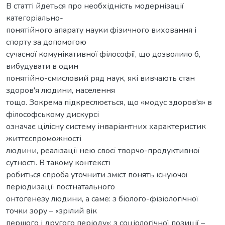
В статті йдеться про необхідність модернізації
категоріально-
понятійного апарату науки фізичного виховання і
спорту за допомогою
сучасної комунікативної філософії, що дозволило б,
вибудувати в один
понятійно-смисловий ряд наук, які вивчають стан
здоров'я людини, населення
тощо. Зокрема підкреслюється, що «модус здоров'я» в
філософському дискурсі
означає цілісну систему інваріантних характеристик
життєспроможності
людини, реалізації нею своєї творчо-продуктивної
сутності. В такому контексті
робиться спроба уточнити зміст понять існуючої
періодизації постнатального
онтогенезу людини, а саме: з біолого-фізіологічної
точки зору – «зрілий вік
першого і другого періоду»; з соціологічної позиції –