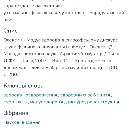
«працездатне населення» і
у соціально-філософському контексті – «продуктивний
вік».
Опис
Олексин І. Модус здоров'я в філософському дискурсі
науки фізичного виховання і спорту / І. Олексин //
Молода спортивна наука України: зб. наук. пр. / Львів.
ДІФК. – Львів, 2007. – Вип. 11.- : Анотації, зміст та
допоміжні індекси + збірник наукових праць на CD. –
С. 280.
Ключові слова
здоров'я
,
оздоровлення
,
здоровий спосіб життя
,
смертність
,
модус здоров'я
,
дискурс
,
реконструкція
Зібрання
Наукові видання