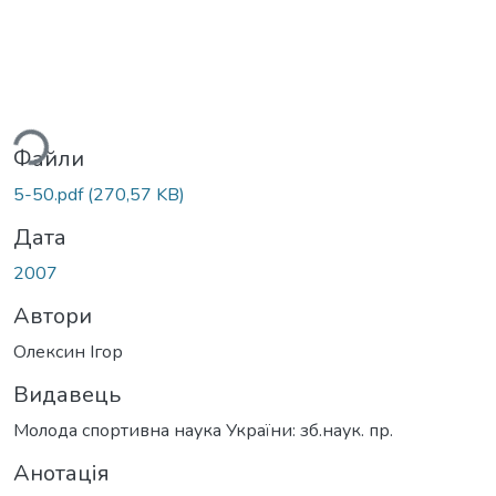
ться...
Файли
5-50.pdf
(270,57 KB)
Дата
2007
Автори
Олексин Ігор
Видавець
Молода спортивна наука України: зб.наук. пр.
Анотація