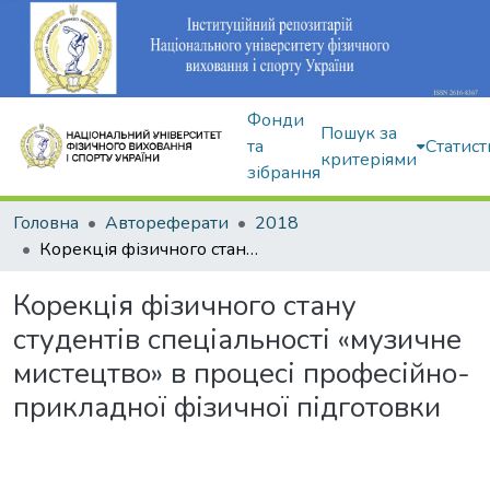
Фонди
Пошук за
та
Статист
критеріями
зібрання
Головна
Автореферати
2018
Корекція фізичного стану студентів спеціальності «музичне мистецтво» в процесі професійно-прикладної фізичної підготовки
Корекція фізичного стану
студентів спеціальності «музичне
мистецтво» в процесі професійно-
прикладної фізичної підготовки