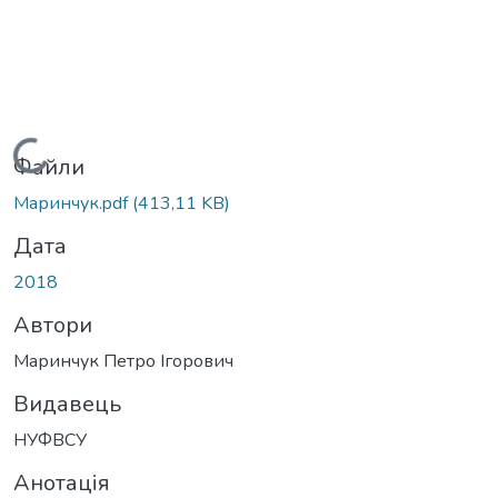
Вантажиться...
Файли
Маринчук.pdf
(413,11 KB)
Дата
2018
Автори
Маринчук Петро Ігорович
Видавець
НУФВСУ
Анотація