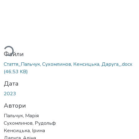
житься...
Файли
Стаття_Пальчук, Сухомлинов, Кенсицька, Даруга_.docx
(46,53 KB)
Дата
2023
Автори
Пальчук, Марія
Сухомлинов, Рудольф
Кенсицька, Ірина
Даруга, Аліна