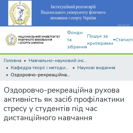
Фонди
Пошук за
та
Статист
критеріями
зібрання
Головна
Навчально-науковий інститут здоров'я, реабілітації та фізичного виховання
Кафедра теорії і методики фізичного виховання
Наукові видання
Оздоровчо-рекреаційна рухова активність як засіб профілактики стресу у студентів під час дистанційного навчання
Оздоровчо-рекреаційна рухова
активність як засіб профілактики
стресу у студентів під час
дистанційного навчання