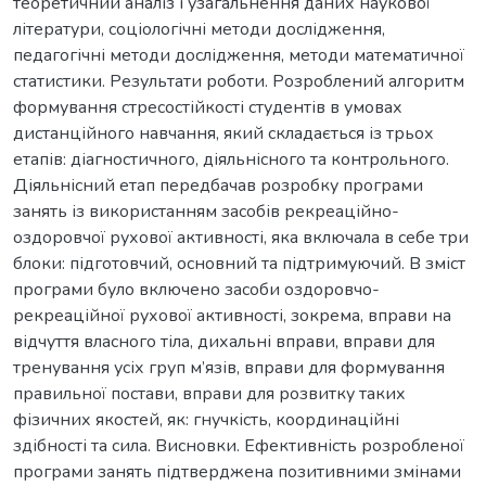
теоретичний аналіз і узагальнення даних наукової
літератури, соціологічні методи дослідження,
педагогічні методи дослідження, методи математичної
статистики. Результати роботи. Розроблений алгоритм
формування стресостійкості студентів в умовах
дистанційного навчання, який складається із трьох
етапів: діагностичного, діяльнісного та контрольного.
Діяльнісний етап передбачав розробку програми
занять із використанням засобів рекреаційно-
оздоровчої рухової активності, яка включала в себе три
блоки: підготовчий, основний та підтримуючий. В зміст
програми було включено засоби оздоровчо-
рекреаційної рухової активності, зокрема, вправи на
відчуття власного тіла, дихальні вправи, вправи для
тренування усіх груп м’язів, вправи для формування
правильної постави, вправи для розвитку таких
фізичних якостей, як: гнучкість, координаційні
здібності та сила. Висновки. Ефективність розробленої
програми занять підтверджена позитивними змінами