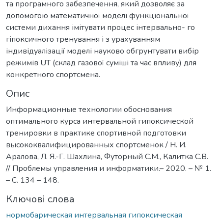
та програмного забезпечення, який дозволяє за
допомогою математичної моделі функціональної
системи дихання імітувати процес інтервально- го
гіпоксичного тренування і з урахуванням
індивідуалізації моделі науково обгрунтувати вибір
режимів UT (склад газової суміші та час впливу) для
конкретного спортсмена.
Опис
Информационные технологии обоснования
оптимального курса интервальной гипоксической
тренировки в практике спортивной подготовки
высококвалифицированных спортсменок / Н. И.
Аралова, Л. Я.-Г. Шахлина, Футорный С.М., Калитка С.В.
// Проблемы управления и информатики.– 2020. – № 1.
– С. 134 – 148.
Ключові слова
нормобарическая интервальная гипоксическая