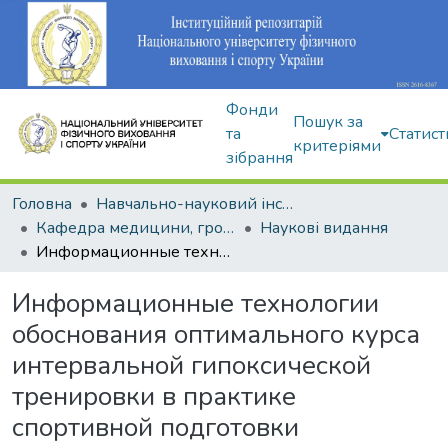
Фонди
Пошук за
та
Статист
критеріями
зібрання
Головна
Навчально-науковий інститут здоров'я, реабілітації та фізичного виховання
Кафедра медицини, громадського здоров'я та екології спорту
Наукові видання
Информационные технологии обоснования оптимального курса интервальной гипоксической тренировки в практике спортивной подготовки высококвалифицированных спортсменок
Информационные технологии
обоснования оптимального курса
интервальной гипоксической
тренировки в практике
спортивной подготовки