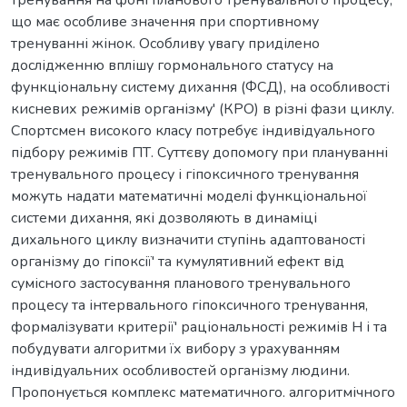
тренування на фоні планового тренувального процесу,
що має особливе значення при спортивному
тренуванні жінок. Особливу увагу приділено
дослідженню вплішу гормонального статусу на
функціональну систему дихання (ФСД), на особливості
кисневих режимів організму' (КРО) в різні фази циклу.
Спортсмен високого класу потребує індивідуального
підбору режимів ПТ. Суттєву допомогу при плануванні
тренувального процесу і гіпоксичного тренування
можуть надати математичні моделі функціональної
системи дихання, які дозволяють в динаміці
дихального циклу визначити ступінь адаптованості
організму до гіпоксії' та кумулятивний ефект від
сумісного застосування планового тренувального
процесу та інтервального гіпоксичного тренування,
формалізувати критерії' раціональності режимів Н і та
побудувати алгоритми їх вибору з урахуванням
індивідуальних особливостей організму людини.
Пропонується комплекс математичного. алгоритмічного