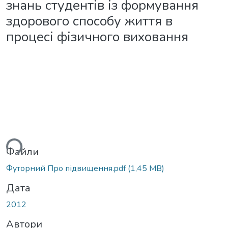
знань студентів із формування
здорового способу життя в
процесі фізичного виховання
ься...
Файли
Футорний Про підвищення.pdf
(1,45 MB)
Дата
2012
Автори