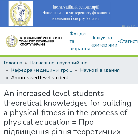
Фонди
Пошук за
та
Статист
критеріями
зібрання
Головна
Навчально-науковий інститут здоров'я, реабілітації та фізичного виховання
Кафедра медицини, громадського здоров'я та екології спорту
Наукові видання
An increased level students theoretical knowledges for building a physical fitness in the process of physical education = Про підвищення рівня теоретичних знань студентів із формування здорового способу життя в процесі фізичного виховання
An increased level students
theoretical knowledges for building
a physical fitness in the process of
physical education = Про
підвищення рівня теоретичних