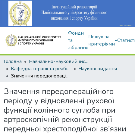
Фонди
Пошук за
та
Статист
критеріями
зібрання
Головна
Навчально-науковий інститут здоров'я, реабілітації та фізичного виховання
Кафедра терапії та реабілітації
Наукові видання
Значення передопераційного періоду у відновленні рухової функції колінного суглоба при артроскопічній реконструкції передньої хрестоподібної зв’язки
Значення передопераційного
періоду у відновленні рухової
функції колінного суглоба при
артроскопічній реконструкції
передньої хрестоподібної зв’язки