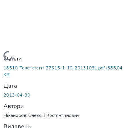
Вантажиться...
Файли
18510-Текст статті-27615-1-10-20131031.pdf
(385,04
KB)
Дата
2013-04-30
Автори
Ніканоров, Олексій Костянтинович
Видавець