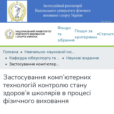
Фонди
Пошук за
та
Статист
критеріями
зібрання
Головна
Навчально-науковий інститут здоров'я, реабілітації та фізичного виховання
Кафедра кіберспорту та інформаційних технологій
Наукові видання
Застосування комп’ютерних технологій контролю стану здоров’я школярів в процесі фізичного виховання
Застосування комп’ютерних
технологій контролю стану
здоров’я школярів в процесі
фізичного виховання