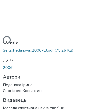
ься...
Файли
Serg_Pedanova_2006-t3.pdf
(75,26 KB)
Дата
2006
Автори
Педанова Ірина
Сергієнко Костянтин
Видавець
Молода спортивна наука України