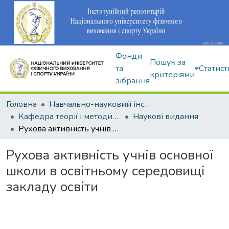
Фонди
Пошук за
та
Статист
критеріями
зібрання
Головна
Навчально-науковий інститут здоров'я, реабілітації та фізичного виховання
Кафедра теорії і методики фізичного виховання
Наукові видання
Рухова активність учнів основної школи в освітньому середовищі закладу освіти
Рухова активність учнів основної
школи в освітньому середовищі
закладу освіти