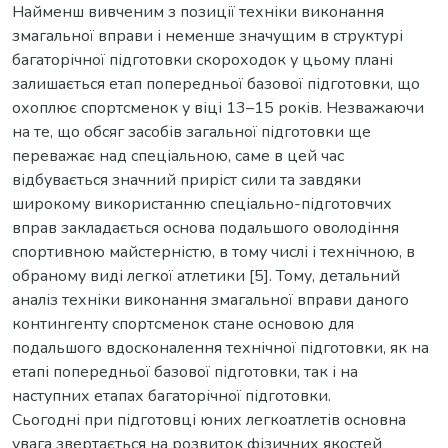
Найменш вивченим з позиції техніки виконання
змагальної вправи і неменше значущим в структурі
багаторічної підготовки скороходок у цьому плані
залишається етап попередньої базової підготовки, що
охоплює спортсменок у віці 13–15 років. Незважаючи
на те, що обсяг засобів загальної підготовки ще
переважає над спеціальною, саме в цей час
відбувається значний приріст сили та завдяки
широкому використанню спеціально-підготовчих
вправ закладається основа подальшого оволодіння
спортивною майстерністю, в тому числі і технічною, в
обраному виді легкої атлетики [5]. Тому, детальний
аналіз техніки виконання змагальної вправи даного
контингенту спортсменок стане основою для
подальшого вдосконалення технічної підготовки, як на
етапі попередньої базової підготовки, так і на
наступних етапах багаторічної підготовки.
Сьогодні при підготовці юних легкоатлетів основна
увага звертається на розвиток фізичних якостей