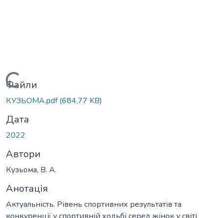
ться...
Файли
КУЗЬОМА.pdf
(684,77 KB)
Дата
2022
Автори
Кузьома, В. А.
Анотація
Актуальність. Рівень спортивних результатів та
конкуренції у спортивній ходьбі серед жінок у світі