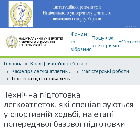
Фонди
Пошук за
та
Статист
критеріями
зібрання
Головна
Кваліфікаційні роботи здобувачів вищої освіти
Кафедра легкої атлетики, зимових видів та велосипедного спорту
Магістерські роботи
Технічна підготовка легкоатлеток, які спеціалізуються у спортивній ходьбі, на етапі попередньої базової підготовки
Технічна підготовка
легкоатлеток, які спеціалізуються
у спортивній ходьбі, на етапі
попередньої базової підготовки