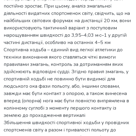
постійно зростає. При цьому, аналіз змагальної
діяльності видатних спортсменок світу, свідчить, що на
найбільших світових форумах на дистанції 20 км, вони
використовують тактичний варіант з поступовим
нарощуванням швидкості до 3,95–4,03 м·с–1 у другій
частині дистанції, особливо на останніх 4–5 км
Cпортивна ходьба – єдиний вид легкої атлетики до
техніки виконання якого ставляться чіткі вимоги
правилами змагань, контроль за дотриманням яких
здійснюють відповідні судді. Згідно правил змагань, у
спортивній ходьбі не повинно бути видимої для
людського ока фази польоту, або, іншими словами,
завжди має бути контакт з опорою, а також винесена
вперед (опорна) нога має бути повністю випрямлена в
колінному суглобі з моменту першого контакту із
землею до проходження вертикалі
Збільшення швидкості спортивної ходьби у провідних
спортсменів світу а разом і тривалості польоту до