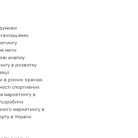
едумови
ганізаціями,
кетингу
ня мети
ові аналізу
ингу в розвитку
зації
 в різних країнах.
ьності спортивних
я маркетингу в
 Розробити
вного маркетингу в
рту в Україні