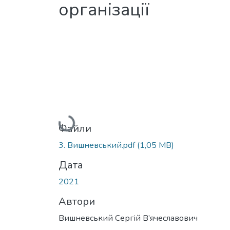
організації
Вантажиться...
Файли
3. Вишневський.pdf
(1,05 MB)
Дата
2021
Автори
Вишневський Сергій В’ячеславович