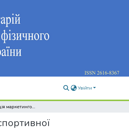
Увійти
Організація маркетингової діяльності сучасної спортивної організації
 спортивної