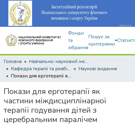
Фонди
Пошук за
та
Статист
критеріями
зібрання
Головна
Навчально-науковий інститут здоров'я, реабілітації та фізичного виховання
Кафедра терапії та реабілітації
Наукові видання
Покази для ерготерапії як частини міждисциплінарної терапії годування дітей з церебральним паралічем
Покази для ерготерапії як
частини міждисциплінарної
терапії годування дітей з
церебральним паралічем