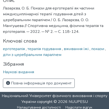
Опис
Лазарєва, О. Б. Покази для ерготерапії як частини
міждисциплінарної терапії годування дітей з
церебральним паралічем / О. Б. Лазарєва, О. О.
Мангушева // Спортивна медицина, фізична терапія та
ерготерапія. ─ 2022. ─ № 2. ─ С. 118-124.
Ключові слова
ерготерапія
,
терапія годування
,
вживання їжі
,
покази
,
діти з церебральним паралічем
Зібрання
Наукові видання
Повна інформація про документ
Національний Університет фізичного виховання і спорту
України
copyright © 2026
NUUPESU
Налаштування доступності
Надіслати відгук