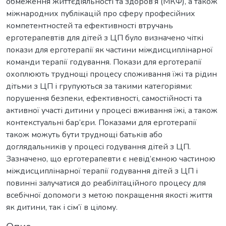
обмеження життєдіяльності та здоров’я (МКФ), а також
міжнародних публікацій про сферу професійних
компетентностей та ефективності втручань
ерготерапевтів для дітей з ЦП було визначено чіткі
покази для ерготерапії як частини міждисциплінарної
команди терапії годування. Покази для ерготерапії
охоплюють труднощі процесу споживання їжі та рідин
дітьми з ЦП і групуються за такими категоріями:
порушення безпеки, ефективності, самостійності та
активної участі дитини у процесі вживання їжі, а також
контекстуальні бар’єри. Показами для ерготерапії
також можуть бути труднощі батьків або
доглядальників у процесі годування дітей з ЦП.
Зазначено, що ерготерапевти є невід’ємною частиною
міждисциплінарної терапії годування дітей з ЦП і
повинні залучатися до реабілітаційного процесу для
всебічної допомоги з метою покращення якості життя
як дитини, так і сім’ї в цілому.