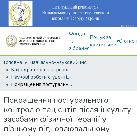
Фонди
Пошук за
та
Статист
критеріями
зібрання
Головна
Навчально-науковий інститут здоров'я, реабілітації та фізичного виховання
Кафедра терапії та реабілітації
Наукові роботи студентів і аспірантів
Покращення постурального контролю пацієнтів після інсульту засобами фізичної терапії у пізньому відновлювальному періоді
Покращення постурального
контролю пацієнтів після інсульту
засобами фізичної терапії у
пізньому відновлювальному