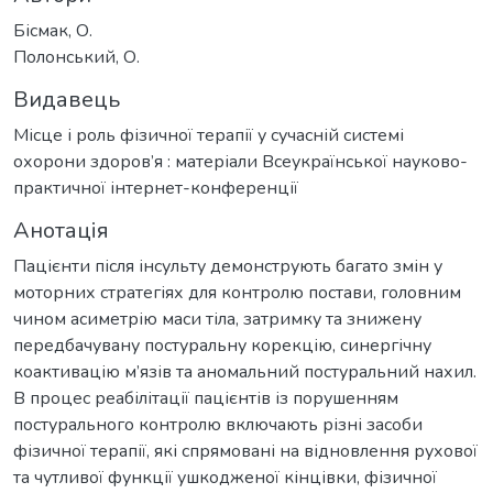
Бісмак, О.
Полонський, О.
Видавець
Місце і роль фізичної терапії у сучасній системі
охорони здоров’я : матеріали Всеукраїнської науково-
практичної інтернет-конференції
Анотація
Пацієнти після інсульту демонструють багато змін у
моторних стратегіях для контролю постави, головним
чином асиметрію маси тіла, затримку та знижену
передбачувану постуральну корекцію, синергічну
коактивацію м’язів та аномальний постуральний нахил.
В процес реабілітації пацієнтів із порушенням
постурального контролю включають різні засоби
фізичної терапії, які спрямовані на відновлення рухової
та чутливої функції ушкодженої кінцівки, фізичної