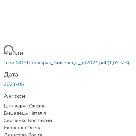
житься...
Файли
Тези МОРШинкарук_Бишевець_др2021.pdf
(1,03 MB)
Дата
2021-05
Автори
Шинкарук Оксана
Бишевець Наталія
Сергієнко Костянтин
Яковенко Олена
Денисова Лоліта