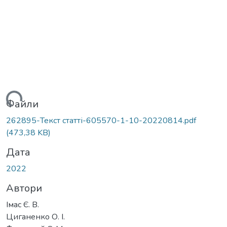
ться...
Файли
262895-Текст статті-605570-1-10-20220814.pdf
(473,38 KB)
Дата
2022
Автори
Імас Є. В.
Циганенко О. І.