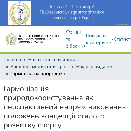
Фонди
Пошук за
та
Статист
критеріями
зібрання
Головна
Навчально-науковий інститут здоров'я, реабілітації та фізичного виховання
Кафедра медицини, громадського здоров'я та екології спорту
Наукові видання
Гармонізація природокористування як перспективний напрям виконання положень концепції сталого розвитку спорту
Гармонізація
природокористування як
перспективний напрям виконання
положень концепції сталого
розвитку спорту