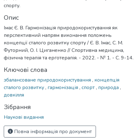
спорту.
Опис
Імас Є. В. Гармонізація природокористування як
перспективний напрям виконання положень
концепції сталого розвитку спорту / Є. В. Імас, С. М.
Футорний, О. І. Циганенко // Спортивна медицина,
фізична терапія та ерготерапія. - 2022. - № 1. - С. 9-14.
Ключові слова
збалансоване природокористування
,
концепція
сталого розвитку
,
гармонізація
,
спорт
,
природа
,
довкілля
Зібрання
Наукові видання
Повна інформація про документ