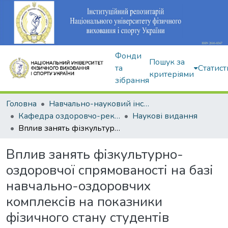
Фонди
Пошук за
та
Статист
критеріями
зібрання
Головна
Навчально-науковий інститут здоров'я, реабілітації та фізичного виховання
Кафедра оздоровчо-рекреаційної рухової активності
Наукові видання
Вплив занять фізкультурно-оздоровчої спрямованості на базі навчально-оздоровчих комплексів на показники фізичного стану студентів
Вплив занять фізкультурно-
оздоровчої спрямованості на базі
навчально-оздоровчих
комплексів на показники
фізичного стану студентів