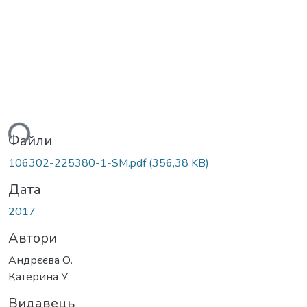
ься...
Файли
106302-225380-1-SM.pdf
(356,38 KB)
Дата
2017
Автори
Андрєєва О.
Катерина У.
Видавець