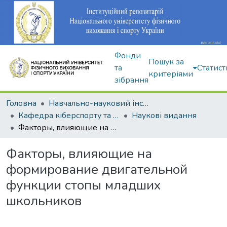
Фонди
Пошук за
та
Статист
критеріями
зібрання
Головна
Навчально-науковий інститут здоров'я, реабілітації та фізичного виховання
Кафедра кіберспорту та інформаційних технологій
Наукові видання
Факторы, влияющие на формирование двигательной функции стопы младших школьников
Факторы, влияющие на
формирование двигательной
функции стопы младших
школьников