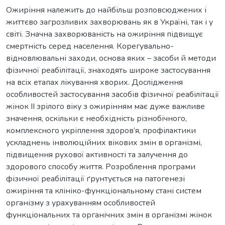
Ожиріння належить до найбільш розповсюджених і
життєво загрозливих захворювань як в Україні, так і у
світі. Значна захворюваність на ожиріння підвищує
смертність серед населення. Корегувально-
відновлювальні заходи, основа яких – засоби й методи
фізичної реабілітації, знаходять широке застосування
на всіх етапах лікування хворих. Дослідження
особливостей застосування засобів фізичної реабілітації
жінок ІІ зрілого віку з ожирінням має дуже важливе
значення, оскільки є необхідність різнобічного,
комплексного укріплення здоров’я, профілактики
ускладнень інволюційних вікових змін в організмі,
підвищення рухової активності та залучення до
здорового способу життя. Розроблення програми
фізичної реабілітації ґрунтується на патогенезі
ожиріння та клініко-функціональному стані систем
організму з урахуванням особливостей
функціональних та органічних змін в організмі жінок