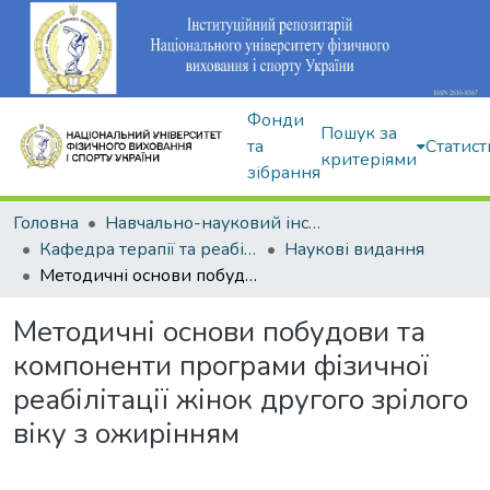
Фонди
Пошук за
та
Статист
критеріями
зібрання
Головна
Навчально-науковий інститут здоров'я, реабілітації та фізичного виховання
Кафедра терапії та реабілітації
Наукові видання
Методичні основи побудови та компоненти програми фізичної реабілітації жінок другого зрілого віку з ожирінням
Методичні основи побудови та
компоненти програми фізичної
реабілітації жінок другого зрілого
віку з ожирінням