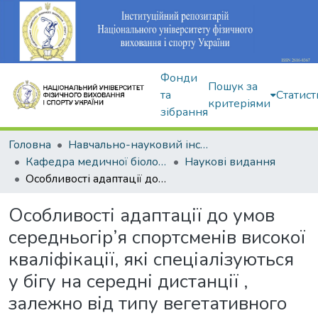
Фонди
Пошук за
та
Статист
критеріями
зібрання
Головна
Навчально-науковий інститут здоров'я, реабілітації та фізичного виховання
Кафедра медичної біології та спортивної дієтології
Наукові видання
Особливості адаптації до умов середньогір’я спортсменів високої кваліфікації, які спеціалізуються у бігу на середні дистанції , залежно від типу вегетативного гомеостазу
Особливості адаптації до умов
середньогір’я спортсменів високої
кваліфікації, які спеціалізуються
у бігу на середні дистанції ,
залежно від типу вегетативного