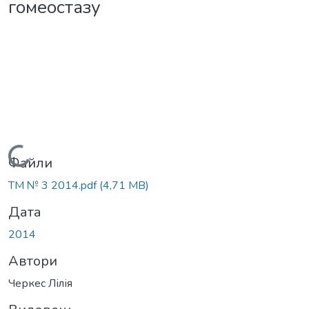
гомеостазу
Вантажиться...
Файли
ТМ № 3 2014.pdf
(4,71 MB)
Дата
2014
Автори
Черкес Лілія