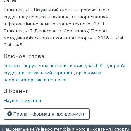
Опис
Бишевець Н. Візуальний скринінг робочої пози
студентів у процесі навчання із використанням
інформаційних комп’ютерних технологій / Н.
Бишевець, Л. Денисова, К. Сергієнко // Теорія і
методика фізичного виховання і спорту. - 2018. - № 4. -
С. 41-45.
Ключові слова
постава
,
порушення постави
,
користувач ПК
,
здоров'я
студентів
,
візуальний скринінг
,
ергономіка
,
здоров'язберігаючі технології
Зібрання
Наукові видання
Повна інформація про документ
Національний Університет фізичного виховання і спорту