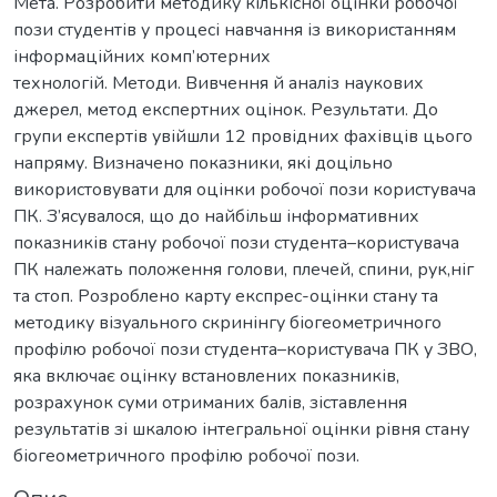
Мета. Розробити методику кількісної оцінки робочої
пози студентів у процесі навчання із використанням
інформаційних комп’ютерних
технологій. Методи. Вивчення й аналіз наукових
джерел, метод експертних оцінок. Результати. До
групи експертів увійшли 12 провідних фахівців цього
напряму. Визначено показники, які доцільно
використовувати для оцінки робочої пози користувача
ПК. З’ясувалося, що до найбільш інформативних
показників стану робочої пози студента–користувача
ПК належать положення голови, плечей, спини, рук,ніг
та стоп. Розроблено карту експрес-оцінки стану та
методику візуального скринінгу біогеометричного
профілю робочої пози студента–користувача ПК у ЗВО,
яка включає оцінку встановлених показників,
розрахунок суми отриманих балів, зіставлення
результатів зі шкалою інтегральної оцінки рівня стану
біогеометричного профілю робочої пози.