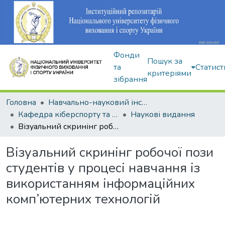
Фонди
Пошук за
та
Статист
критеріями
зібрання
Головна
Навчально-науковий інститут здоров'я, реабілітації та фізичного виховання
Кафедра кіберспорту та інформаційних технологій
Наукові видання
Візуальний скринінг робочої пози студентів у процесі навчання із використанням інформаційних комп’ютерних технологій
Візуальний скринінг робочої пози
студентів у процесі навчання із
використанням інформаційних
комп’ютерних технологій