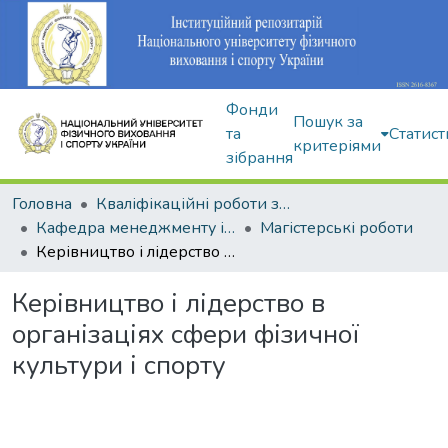
Фонди
Пошук за
та
Статист
критеріями
зібрання
Головна
Кваліфікаційні роботи здобувачів вищої освіти
Кафедра менеджменту і економіки спорту
Магістерські роботи
Керівництво і лідерство в організаціях сфери фізичної культури і спорту
Керівництво і лідерство в
організаціях сфери фізичної
культури і спорту