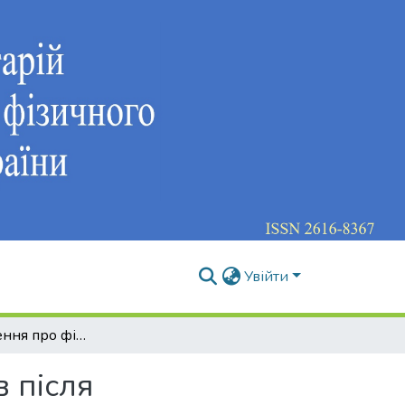
Увійти
Сучасні уявлення про фізичну терапію пацієнтів після оперативного лікування переломів кісток гомілково-надп’яткового суглоба
в після