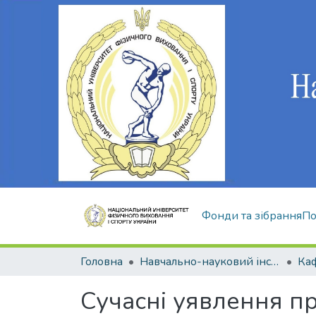
Фонди та зібрання
По
Головна
Навчально-науковий інститут здоров'я, реабілітації та фізичного виховання
Сучасні уявлення пр