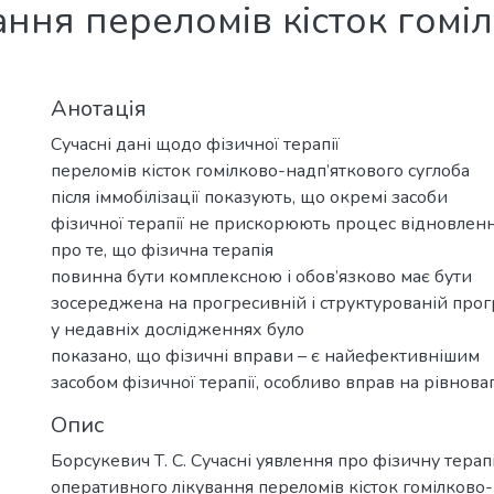
ання переломів кісток гомі
Анотація
Сучасні дані щодо фізичної терапії
переломів кісток гомілково-надп’яткового суглоба
після іммобілізації показують, що окремі засоби
фізичної терапії не прискорюють процес відновлен
про те, що фізична терапія
повинна бути комплексною і обов’язково має бути
зосереджена на прогресивній і структурованій прогр
у недавніх дослідженнях було
показано, що фізичні вправи – є найефективнішим
засобом фізичної терапії, особливо вправ на рівноваг
Опис
Борсукевич Т. С. Сучасні уявлення про фізичну терапі
оперативного лікування переломів кісток гомілково