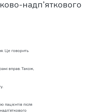
лково-надп’яткового
ня. Це говорить
амі вправ. Також,
у.
ю пацієнтів після
-надп’яткового