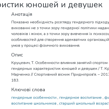
ристик юношей и девушек
Анотація
Показано необхідність розгляду гендерного підходу
вихованні не з точки зору гендерної політики нада
чоловіків і жінок, а з точки зору вивчення їх психос
особливостей для створення адекватних організац
умов у процесі фізичного виховання.
Опис
Круцевич, Т. Особенности влияния занятий спорто
гендерных характеристик юношей и девушек / Т. Кр
Марченко // Спортивний вісник Придніпров'я. – 2017.
183.
Ключові слова
гендерные особенности
,
гендерное воспитание
,
фи
воспитание школьников
,
старший школьный возрас