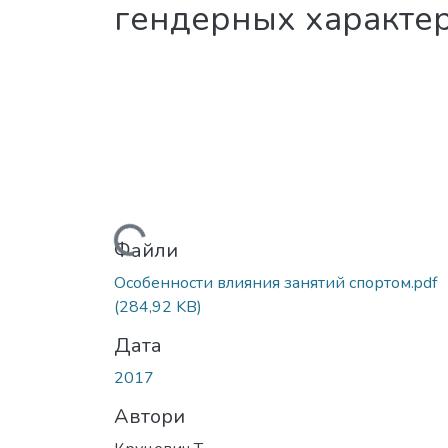
гендерных характе
Вантажиться...
Файли
Особенности влияния занятий спортом.pdf
(284,92 KB)
Дата
2017
Автори