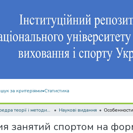
шук за критеріями
Статистика
Кафедра теорії і методики фізичного виховання
Наукові видання
ия занятий спортом на фо