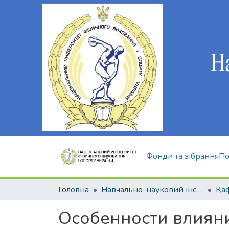
Фонди та зібрання
По
Головна
Навчально-науковий інститут здоров'я, реабілітації та фізичного виховання
Особенности влиян