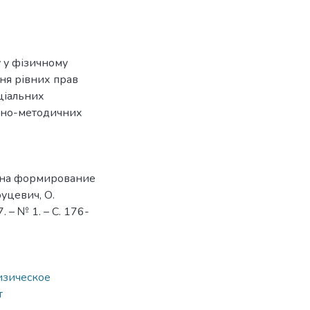
 у фізичному
ння рівних прав
оціальних
ійно-методичних
м на формирование
уцевич, О.
 – № 1. – С. 176-
зическое
т