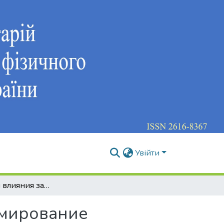
Увійти
Особенности влияния занятий спортом на формирование гендерных характеристик юношей и девушек
рмирование