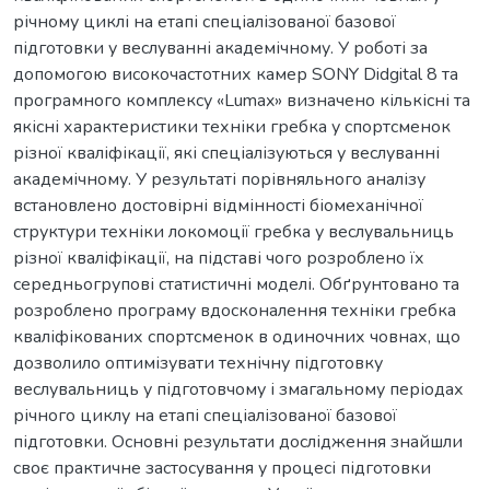
річному циклі на етапі спеціалізованої базової
підготовки у веслуванні академічному. У роботі за
допомогою високочастотних камер SONY Didgital 8 та
програмного комплексу «Lumax» визначено кількісні та
якісні характеристики техніки гребка у спортсменок
різної кваліфікації, які спеціалізуються у веслуванні
академічному. У результаті порівняльного аналізу
встановлено достовірні відмінності біомеханічної
структури техніки локомоції гребка у веслувальниць
різної кваліфікації, на підставі чого розроблено їх
середньогрупові статистичні моделі. Обґрунтовано та
розроблено програму вдосконалення техніки гребка
кваліфікованих спортсменок в одиночних човнах, що
дозволило оптимізувати технічну підготовку
веслувальниць у підготовчому і змагальному періодах
річного циклу на етапі спеціалізованої базової
підготовки. Основні результати дослідження знайшли
своє практичне застосування у процесі підготовки