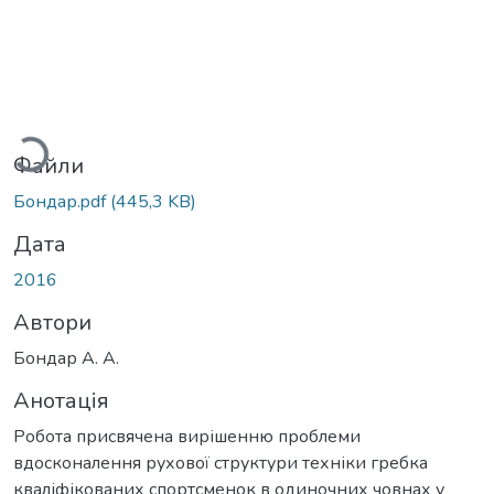
Вантажиться...
Файли
Бондар.pdf
(445,3 KB)
Дата
2016
Автори
Бондар А. А.
Анотація
Робота присвячена вирішенню проблеми
вдосконалення рухової структури техніки гребка
кваліфікованих спортсменок в одиночних човнах у