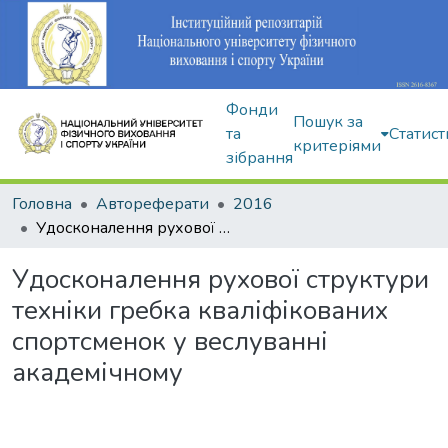
Фонди
Пошук за
та
Статист
критеріями
зібрання
Головна
Автореферати
2016
Удосконалення рухової структури техніки гребка кваліфікованих спортсменок у веслуванні академічному
Удосконалення рухової структури
техніки гребка кваліфікованих
спортсменок у веслуванні
академічному