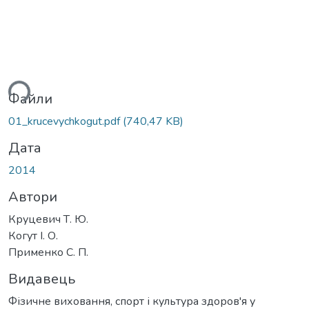
ься...
Файли
01_krucevychkogut.pdf
(740,47 KB)
Дата
2014
Автори
Круцевич Т. Ю.
Когут І. О.
Применко С. П.
Видавець
Фізичне виховання, спорт і культура здоров'я у