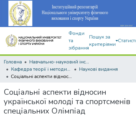
Фонди
Пошук за
та
Статист
критеріями
зібрання
Головна
Навчально-науковий інститут здоров'я, реабілітації та фізичного виховання
Кафедра теорії і методики фізичного виховання
Наукові видання
Соціальні аспекти відносин української молоді та спортсменів спеціальних Олімпіад
Соціальні аспекти відносин
української молоді та спортсменів
спеціальних Олімпіад