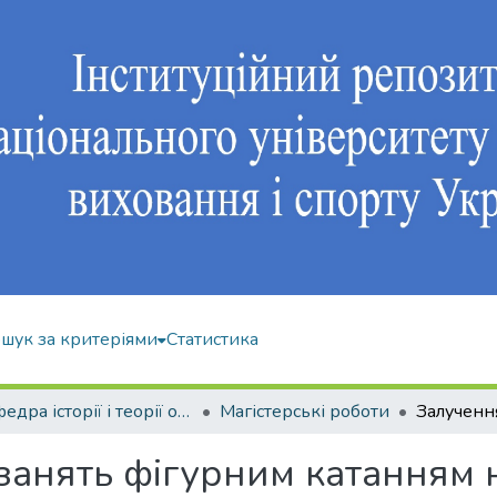
шук за критеріями
Статистика
Кафедра історії і теорії олімпійського спорту
Магістерські роботи
занять фігурним катанням 