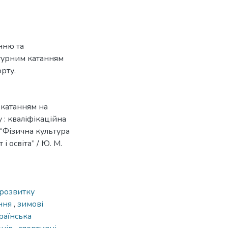
нню та
ігурним катанням
орту.
 катанням на
 : кваліфікаційна
 “Фізична культура
і освіта” / Ю. М.
 розвитку
ання
,
зимові
раїнська