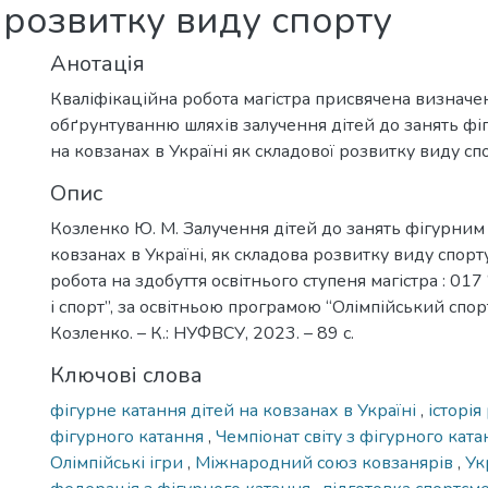
а розвитку виду спорту
Анотація
Кваліфікаційна робота магістра присвячена визначе
обґрунтуванню шляхів залучення дітей до занять ф
на ковзанах в Україні як складової розвитку виду сп
Опис
Козленко Ю. М. Залучення дітей до занять фігурним
ковзанах в Україні, як складова розвитку виду спорту
робота на здобуття освітнього ступеня магістра : 017
і спорт”, за освітньою програмою “Олімпійський спорт 
Козленко. – К.: НУФВСУ, 2023. – 89 с.
Ключові слова
фігурне катання дітей на ковзанах в Україні
,
історія
фігурного катання
,
Чемпіонат світу з фігурного кат
Олімпійські ігри
,
Міжнародний союз ковзанярів
,
Ук