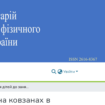
Увійти
Залучення дітей до занять фігурним катанням на ковзанах в Україні, як складова розвитку виду спорту
на ковзанах в