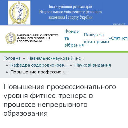
Фонди
Пошук за
та
Статист
критеріями
зібрання
Головна
Навчально-науковий інститут здоров'я, реабілітації та фізичного виховання
Кафедра оздоровчо-рекреаційної рухової активності
Наукові видання
Повышение профессионального уровня фитнес-тренера в процессе непрерывного образования
Повышение профессионального
уровня фитнес-тренера в
процессе непрерывного
образования