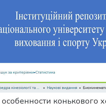
шук за критеріями
Статистика
Кафедра кінезіології та фізкультурно-спортивної реабілітації
Наукові видання
особенности конькового х