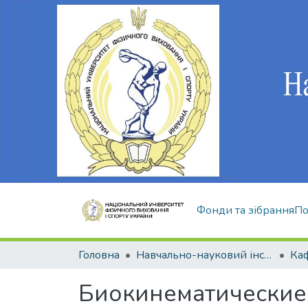
Фонди та зібрання
По
Головна
Навчально-науковий інститут здоров'я, реабілітації та фізичного виховання
Биокинематические 