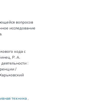
ающейся вопросов
очное исследование
а.
кового хода с
инец, Р. А.
 деятельности :
ренции /
 Харьковский
ивная техника
,