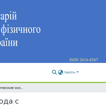
Увійти
Биокинематические особенности конькового хода с последовательной работой рук на два шага
ода с