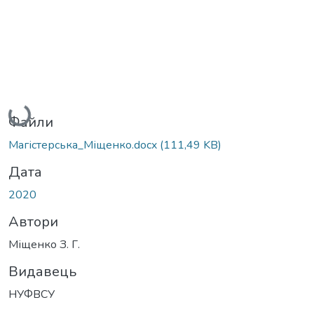
Вантажиться...
Файли
Магістерська_Міщенко.docx
(111,49 KB)
Дата
2020
Автори
Міщенко З. Г.
Видавець
НУФВСУ