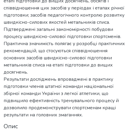
етапі підготовки до вищих досягнень, обсягів і
співвідношення цих засобів у періодах і етапах річної
підготовки; засобів педагогічного контролю розвитку
швидкісно-силових якостей метальників списа.
Підтверджені загальні закономірності побудови
процесу швидкісно-силової підготовки спортсменів.
Практична значимість полягає у розробці практичних
рекомендацій, що стосуються співвідношення
основних засобів швидкісно-силової підготовки
метальників списа на етапі підготовки до вищих
досягнень.
Результати досліджень впроваджені в практику
підготовки членів штатної команди національної
збірної команди України з легкої атлетики, що
підвищило ефективність тренувального процесу й
дозволило продемонструвати спортсменам кращі
результати на головних змаганнях.
Опис