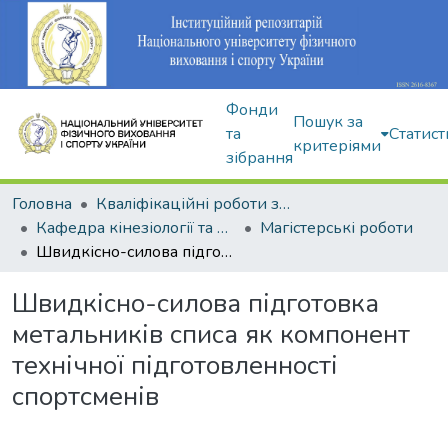
Фонди
Пошук за
та
Статист
критеріями
зібрання
Головна
Кваліфікаційні роботи здобувачів вищої освіти
Кафедра кінезіології та фізкультурно-спортивної реабілітації
Магістерські роботи
Швидкісно-силова підготовка метальників списа як компонент технічної підготовленності спортсменів
Швидкісно-силова підготовка
метальників списа як компонент
технічної підготовленності
спортсменів