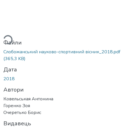
ться...
Файли
Слобожанський науково-спортивний вісник_2018.pdf
(365,3 KB)
Дата
2018
Автори
Ковельськая Антонина
Горенко Зоя
Очеретько Борис
Видавець