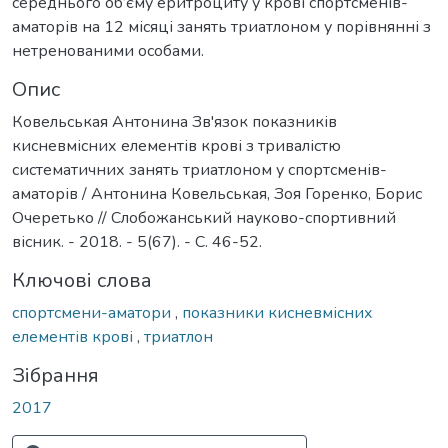
середнього об’єму еритроциту у крові спортсменів-
аматорів на 12 місяці занять триатлоном у порівнянні з
нетренованими особами.
Опис
Ковельськая Антонина Зв'язок показників
кисневмісних елементів крові з тривалістю
систематичних занять триатлоном у спортсменів-
аматорів / Антонина Ковельськая, Зоя Горенко, Борис
Очеретько // Слобожанський науково-спортивний
вісник. - 2018. - 5(67). - С. 46-52.
Ключові слова
спортсмени-аматори
,
показники кисневмісних
елементів крові
,
триатлон
Зібрання
2017