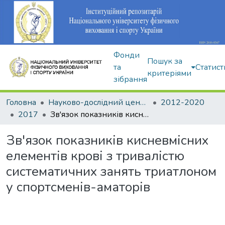
Фонди
Пошук за
та
Статист
критеріями
зібрання
Головна
Науково-дослідний центр Інституту
2012-2020
2017
Зв'язок показників кисневмісних елементів крові з тривалістю систематичних занять триатлоном у спортсменів-аматорів
Зв'язок показників кисневмісних
елементів крові з тривалістю
систематичних занять триатлоном
у спортсменів-аматорів