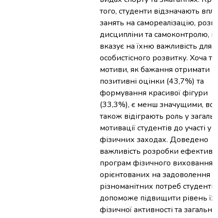
того, студенти відзначають впл
занять на самореалізацію, розв
дисципліни та самоконтролю, 
вказує на їхню важливість для
особистісного розвитку. Хоча та
мотиви, як бажання отримати
позитивні оцінки (43,7%) та
формування красивої фігури
(33,3%), є менш значущими, во
також відіграють роль у загаль
мотивації студентів до участі у
фізичних заходах. Доведено
важливість розробки ефектив
програм фізичного виховання,
орієнтованих на задоволення
різноманітних потреб студентів
допоможе підвищити рівень їх
фізичної активності та загально