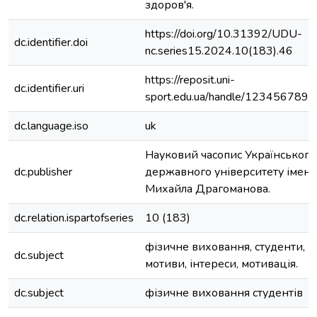
здоров'я.
https://doi.org/10.31392/UDU-
dc.identifier.doi
nc.series15.2024.10(183).46
https://reposit.uni-
dc.identifier.uri
sport.edu.ua/handle/123456789
dc.language.iso
uk
Науковий часопис Українського
dc.publisher
державного університету імені
Михайла Драгоманова.
dc.relation.ispartofseries
10 (183)
фізичне виховання, студенти,
dc.subject
мотиви, інтереси, мотивація.
dc.subject
фізичне виховання студентів