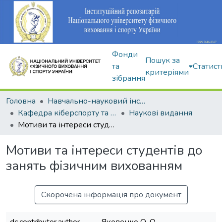
Фонди
Пошук за
та
Статист
критеріями
зібрання
Головна
Навчально-науковий інститут здоров'я, реабілітації та фізичного виховання
Кафедра кіберспорту та інформаційних технологій
Наукові видання
Мотиви та інтереси студентів до занять фізичним вихованням
Мотиви та інтереси студентів до
занять фізичним вихованням
Скорочена інформація про документ
dc.contributor.author
Яковенко О. О.