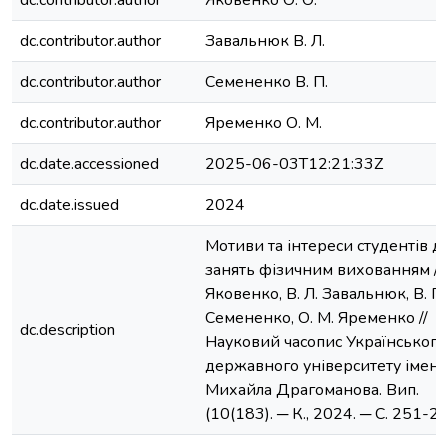
dc.contributor.author
Завальнюк В. Л.
dc.contributor.author
Семененко В. П.
dc.contributor.author
Яременко О. М.
dc.date.accessioned
2025-06-03T12:21:33Z
dc.date.issued
2024
Мотиви та інтереси студентів д
занять фізичним вихованням / О
Яковенко, В. Л. Завальнюк, В. П.
Семененко, О. М. Яременко //
dc.description
Науковий часопис Українського
державного університету імені
Михайла Драгоманова. Вип.
(10(183). ─ К., 2024. ─ С. 251-25