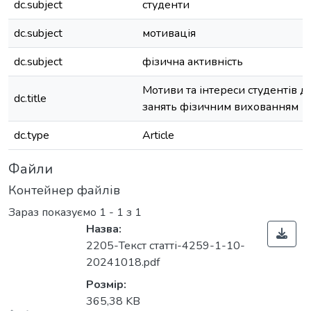
dc.subject
студенти
dc.subject
мотивація
dc.subject
фізична активність
Мотиви та інтереси студентів д
dc.title
занять фізичним вихованням
dc.type
Article
Файли
Контейнер файлів
Зараз показуємо
1 - 1 з 1
Назва:
2205-Текст статті-4259-1-10-
20241018.pdf
Розмір:
365,38 KB