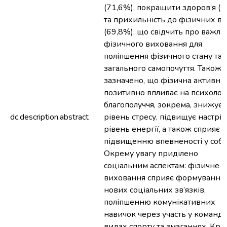
(71,6%), покращити здоров’я (
та прихильність до фізичних в
(69,8%), що свідчить про важли
фізичного виховання для
поліпшення фізичного стану та
загального самопочуття. Також
зазначено, що фізична активніс
позитивно впливає на психолог
благополуччя, зокрема, знижує
dc.description.abstract
рівень стресу, підвищує настрій 
рівень енергії, а також сприяє
підвищенню впевненості у собі.
Окрему увагу приділено
соціальним аспектам: фізичне
виховання сприяє формуванню
нових соціальних зв’язків,
поліпшенню комунікативних
навичок через участь у команд
видах спорту та змаганнях. Крі