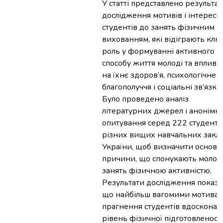
У статті представлено результа
дослідження мотивів і інтересів
студентів до занять фізичним
вихованням, які відіграють клю
роль у формуванні активного
способу життя молоді та вплива
на їхнє здоров’я, психологічне
благополуччя і соціальні зв’язки.
Було проведено аналіз
літературних джерел і анонімн
опитування серед 222 студенті
різних вищих навчальних закла
України, щоб визначити основн
причини, що спонукають молод
занять фізичною активністю.
Результати дослідження показа
що найбільш вагомими мотивам
прагнення студентів вдосконал
рівень фізичної підготовленості