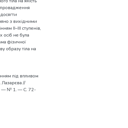
го тіла на якість
 Впровадження
 досягти
няно з вихідними
ям ІІ–ІІІ ступенів,
 осіб не була
ама фізичної
ву образу тіла на
інням під впливом
. Лазарєва //
 — № 1. — С. 72-