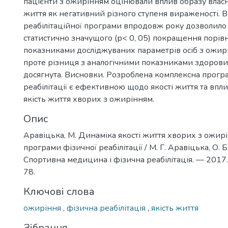
пацієнти з ожирінням оцінювали вплив образу власно
життя як негативний різного ступеня вираженості.
реабілітаційної програми впродовж року дозволило
статистично значущого (р< 0, 05) покращення порів
показниками досліджуваних параметрів осіб з ожирінн
проте різниця з аналогічними показниками здорових
досягнута. Висновки. Розроблена комплексна прогр
реабілітації є ефективною щодо якості життя та впли
якість життя хворих з ожирінням.
Опис
Аравіцька, М. Динаміка якості життя хворих з ожир
програми фізичної реабілітації / М. Г. Аравіцька, О. Б
Спортивна медицина і фізична реабілітація. — 2017.
78.
Ключові слова
ожиріння
,
фізична реабілітація
,
якість життя
Зібрання