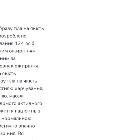
разу тіла на якість
 розробленої
вання 124 осіб
ьним ожирінням
еним за
з ознак ожиріння.
 якість
у тіла на якість
 стилю харчування,
ію, масаж,
ідомого активного
життя пацієнтів з
б з нормальною
тистично значно
ріння. Всі