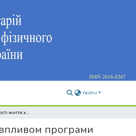
Увійти
Динаміка якості життя хворих з ожирінням під впливом програми фізичної реабілітації
д впливом програми