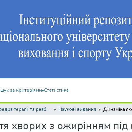
шук за критеріями
Статистика
Кафедра терапії та реабілітації
Наукові видання
ття хворих з ожирінням пі