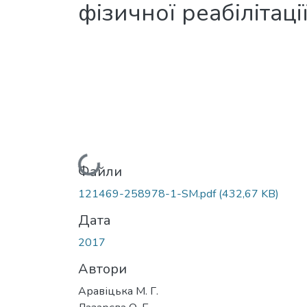
фізичної реабілітаці
Вантажиться...
Файли
121469-258978-1-SM.pdf
(432,67 KB)
Дата
2017
Автори
Аравіцька М. Г.