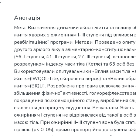
ї
Анотація
Мета. Визначення динаміки якості життя та впливу об
життя хворих з ожирінням І–ІІІ ступеня під впливом
реабілітаційної програми. Методи. Проведено опиту
другого зрілого віку з аліментарно-конституціонал
(56–І ступеня, 41–ІІ ступеня, 27–ІІІ ступеня), встановл
розрахунком індексу маси тіла (Кетле) та 63 осіб бе
Використовували опитувальники «Вплив маси тіла на
життя»(IWQOL-Lite; скорочена версія) та «Вплив образ
життя»(BIQLI). Розроблена програма включала зміну
збільшення фізичної активності, голкорефлексотерап
покращення психоемоційного стану, вироблення св
ставлення до процесу схуднення. Результати. Якість 
ожирінням І ступеня не відрізнялася від такої в осі
масою тіла. При ожирінні ІІ–ІІІ ступеня вона була ста
гіршою (р< 0, 05), прямо пропорційно до ступеня ожи