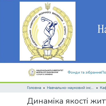
Фонди та зібрання
По
Головна
Навчально-науковий інститут здоров'я, реабілітації та фізичного виховання
Динаміка якості жи