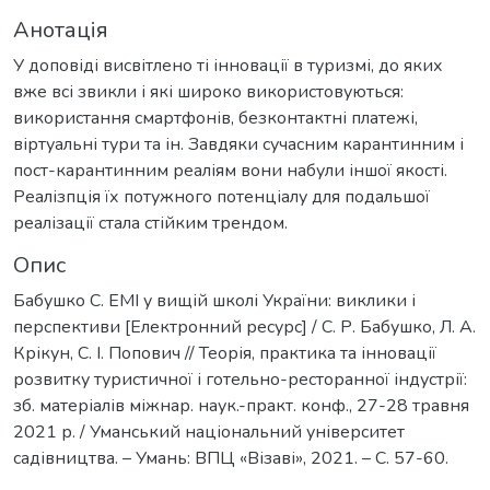
Анотація
У доповіді висвітлено ті інновації в туризмі, до яких
вже всі звикли і які широко використовуються:
використання смартфонів, безконтактні платежі,
віртуальні тури та ін. Завдяки сучасним карантинним і
пост-карантинним реаліям вони набули іншої якості.
Реалізпція їх потужного потенціалу для подальшої
реалізації стала стійким трендом.
Опис
Бабушко С. EMI у вищій школі України: виклики і
перспективи [Електронний ресурс] / С. Р. Бабушко, Л. А.
Крікун, С. І. Попович // Теорія, практика та інновації
розвитку туристичної і готельно-ресторанної індустрії:
зб. матеріалів міжнар. наук.-практ. конф., 27-28 травня
2021 р. / Уманський національний університет
садівництва. – Умань: ВПЦ «Візаві», 2021. – С. 57-60.