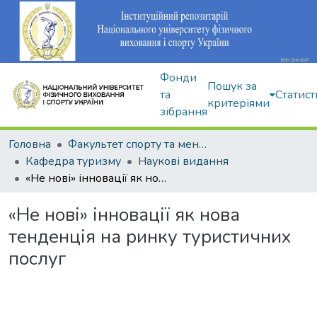
Фонди
Пошук за
та
Статист
критеріями
зібрання
Головна
Факультет спорту та менеджменту
Кафедра туризму
Наукові видання
«Не нові» інновації як нова тенденція на ринку туристичних послуг
«Не нові» інновації як нова
тенденція на ринку туристичних
послуг