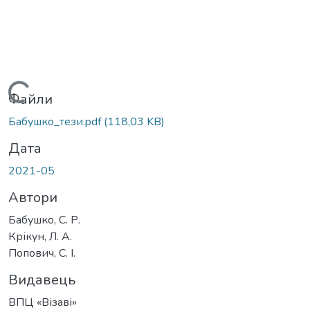
Вантажиться...
Файли
Бабушко_тези.pdf
(118,03 KB)
Дата
2021-05
Автори
Бабушко, С. Р.
Крікун, Л. А.
Попович, С. І.
Видавець
ВПЦ «Візаві»